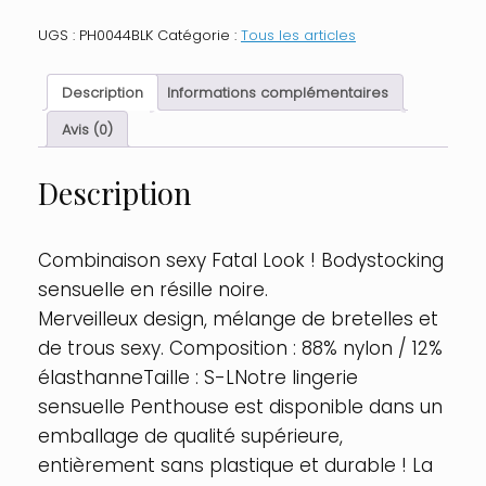
Bodystocking
Noir
UGS :
PH0044BLK
Catégorie :
Tous les articles
Fatal
look
Taille
Description
Informations complémentaires
:
XL,
Avis (0)
Couleur
:
Description
Noir
Combinaison sexy Fatal Look ! Bodystocking
sensuelle en résille noire.
Merveilleux design, mélange de bretelles et
de trous sexy. Composition : 88% nylon / 12%
élasthanneTaille : S-LNotre lingerie
sensuelle Penthouse est disponible dans un
emballage de qualité supérieure,
entièrement sans plastique et durable ! La