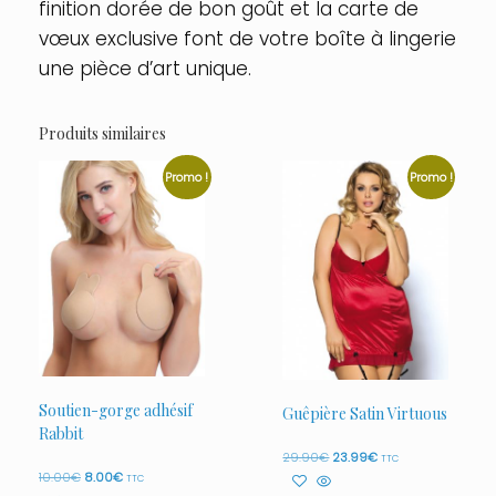
finition dorée de bon goût et la carte de
vœux exclusive font de votre boîte à lingerie
une pièce d’art unique.
Produits similaires
Promo !
Promo !
Soutien-gorge adhésif
Guêpière Satin Virtuous
Rabbit
Le
Le
29.90
€
23.99
€
TTC
prix
prix
Le
Le
10.00
€
8.00
€
TTC
initial
actuel
prix
prix