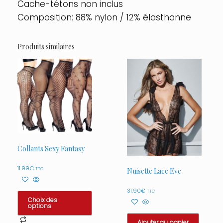
Cache-tétons non inclus
Composition: 88% nylon / 12% élasthanne
Produits similaires
Collants Sexy Fantasy
11.99
€
TTC
Nuisette Lace Eve
31.90
€
TTC
Choix des
options
Ce
Ajouter au panier