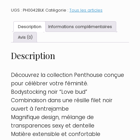
Bodystocking
Noir
UGS :
PH0042BLK
Catégorie :
Tous les articles
Love
bud
Taille
Description
Informations complémentaires
:
XL,
Avis (0)
Couleur
:
Description
Noir
Découvrez la collection Penthouse conçue
pour célébrer votre féminité.
Bodystocking noir “Love bud”
Combinaison dans une résille filet noir
ouvert à l’entrejambe
Magnifique design, mélange de
transparences sexy et dentelle
Matière extensible et confortable