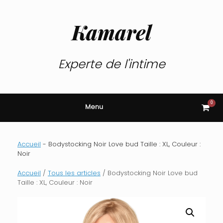
Skip
to
content
Kamarel
Experte de l'intime
0
View
Menu
shop
cart
Accueil
-
Bodystocking Noir Love bud Taille : XL, Couleur :
Noir
Accueil
/
Tous les articles
/ Bodystocking Noir Love bud
Taille : XL, Couleur : Noir