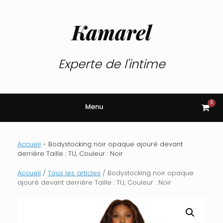
Skip
to
content
Kamarel
Experte de l'intime
0
View
Menu
shop
cart
Accueil
-
Bodystocking noir opaque ajouré devant
derrière Taille : TU, Couleur : Noir
Accueil
/
Tous les articles
/ Bodystocking noir opaque
ajouré devant derrière Taille : TU, Couleur : Noir