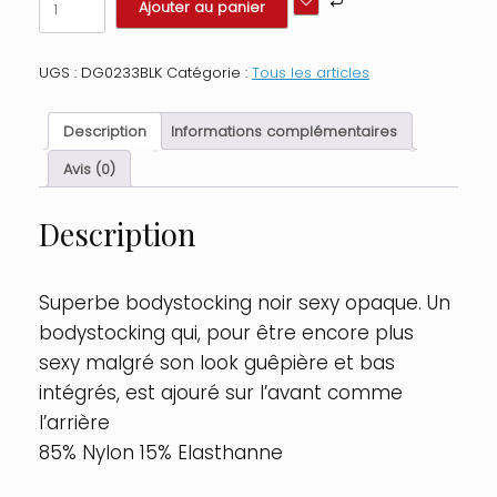
Ajouter au panier
de
Bodystocking
noir
UGS :
DG0233BLK
Catégorie :
Tous les articles
opaque
ajouré
devant
Description
Informations complémentaires
derrière
Taille
Avis (0)
:
TU,
Description
Couleur
:
Noir
Superbe bodystocking noir sexy opaque. Un
bodystocking qui, pour être encore plus
sexy malgré son look guêpière et bas
intégrés, est ajouré sur l’avant comme
l’arrière
85% Nylon 15% Elasthanne