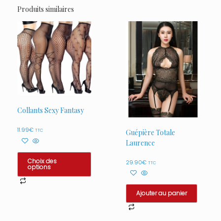
Produits similaires
Collants Sexy Fantasy
11.99
€
TTC
Guépière Totale
Laurence
Choix des
29.90
€
TTC
options
Ce
produit
Ajouter au panier
a
plusieurs
variations.