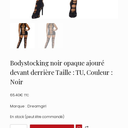
Bodystocking noir opaque ajouré
devant derrière Taille : TU, Couleur :
Noir
65.40
€
TTC
Marque : Dreamgirl
En stock (peut être commandé)
quantité