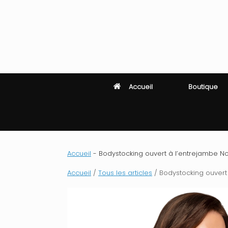
Skip
to
content
Accueil
Boutique
Accueil
-
Bodystocking ouvert à l’entrejambe Noir F
Accueil
/
Tous les articles
/ Bodystocking ouvert à 