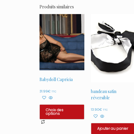
Produits similaires
Babydoll Capricia
bandeau satin
31.99
€
TTC
réversible
13.90
€
Choix des
TTC
options
Ce
produit
Ajouter au panier
a