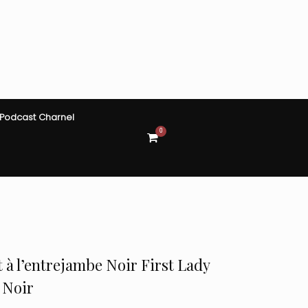
Podcast Charnel
0
View
shopping
cart
 à l’entrejambe Noir First Lady
: Noir