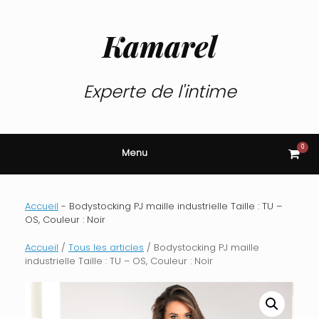
Skip
to
content
Kamarel
Experte de l'intime
0
View
Menu
shop
cart
Accueil
-
Bodystocking PJ maille industrielle Taille : TU –
OS, Couleur : Noir
Accueil
/
Tous les articles
/ Bodystocking PJ maille
industrielle Taille : TU – OS, Couleur : Noir