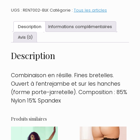
Bodystocking
PJ
UGS :
REN7002-BLK
Catégorie :
Tous les articles
maille
industrielle
Taille
Description
Informations complémentaires
:
TU
Avis (0)
-
OS,
Description
Couleur
:
Noir
Combinaison en résille. Fines bretelles.
Ouvert à l’entrejambe et sur les hanches
(forme porte-jarretelle). Composition : 85%
Nylon 15% Spandex
Produits similaires