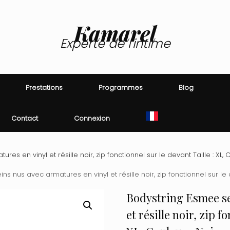
Kamarel
Experte de l'intime
Prestations
Programmes
Blog
Contact
Connexion
s en vinyl et résille noir, zip fonctionnel sur le devant Taille : XL, C
s nus avec armatures en vinyl et résille noir, zip fonctionnel sur le de
Bodystring Esmee se
et résille noir, zip f