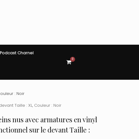
Podcast Charnel
0
View
shopping
cart
ouleur : Noir
vant Taille : XL, Couleur : Noir
ins nus avec armatures en vinyl
onctionnel sur le devant Taille :