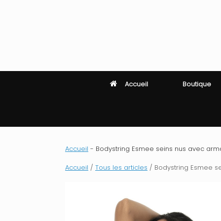
Skip
to
content
Accueil
Boutique
Accueil
-
Bodystring Esmee seins nus avec armature
Accueil
/
Tous les articles
/ Bodystring Esmee sein