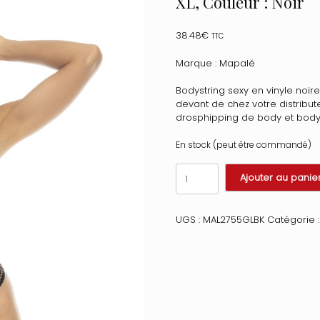
XL, Couleur : Noir
38.48
€
TTC
Marque : Mapalé
Bodystring sexy en vinyle noire
devant de chez votre distribut
drosphipping de body et bodys
En stock (peut être commandé)
quantité
Ajouter au panie
de
Bodystring
Esmee
UGS :
MAL2755GLBK
Catégorie 
seins
nus
avec
armatures
en
vinyl
et
résille