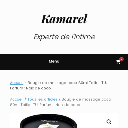
Skip
to
content
Kamarel
Experte de l'intime
0
View
Menu
shop
cart
Accueil
-
Bougie de massage coco 80ml Taille : TU,
Parfum : Noix de coco
Accueil
/
Tous les articles
/ Bougie de massage coco
80ml Taille : TU, Parfum : Noix de coco