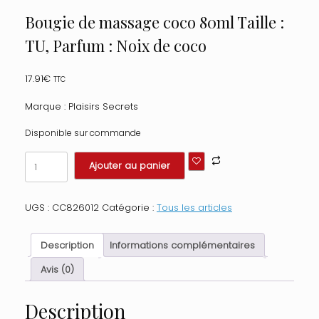
Bougie de massage coco 80ml Taille :
TU, Parfum : Noix de coco
17.91
€
TTC
Marque : Plaisirs Secrets
Disponible sur commande
quantité
Ajouter au panier
de
Bougie
de
UGS :
CC826012
Catégorie :
Tous les articles
massage
coco
80ml
Description
Informations complémentaires
Taille
:
Avis (0)
TU,
Parfum
Description
: