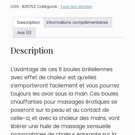
de
UGS :
BZ5752
Catégorie :
Tous les articles
massage
Brésiliennes
effet
Description
Informations complémentaires
chaleur
x6
Avis (0)
Contenance
:
Description
Par
6,
Parfum
:
L’avantage de ces 6 boules brésiliennes
Neutre
avec effet de chaleur est qu’elles
s’emporteront facilement et vous pourrez
toujours les avoir sous la main. Ces boules
chauffantes pour massages érotiques se
poseront sur la peau et au contact de
celle-ci, et avec la chaleur des mains, vont
libérer une huile de massage sensuelle
provocatrices de chaleur enivrante sur la