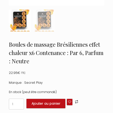
Boules de massage Brésiliennes effet
chaleur x6 Contenance : Par 6, Parfum
: Neutre
22.95
€
TTC
Marque : Secret Play
En stock (peut être commandé)
quantité
Ajouter au panier
de
Boules