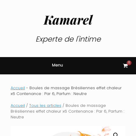
Skip
to
content
Kamarel
Experte de l'intime
0
View
Menu
shop
cart
Accueil
-
Boules de massage Brésiliennes effet chaleur
x6 Contenance : Par 6, Parfum : Neutre
Accueil
/
Tous les articles
/ Boules de massage
Brésiliennes effet chaleur x6 Contenance : Par 6, Parfum :
Neutre