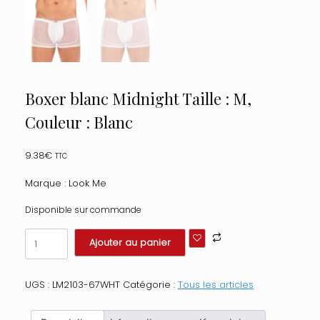
Boxer blanc Midnight Taille : M,
Couleur : Blanc
9.38
€
TTC
Marque : Look Me
Disponible sur commande
quantité
Ajouter au panier
de
Boxer
blanc
UGS :
LM2103-67WHT
Catégorie :
Tous les articles
Midnight
Taille
: