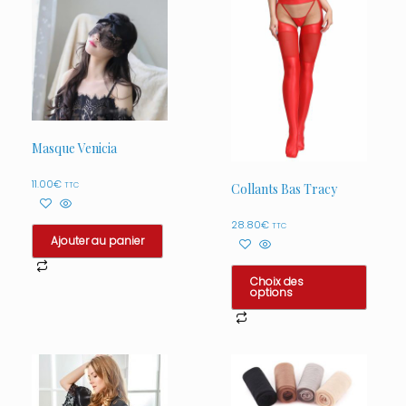
Masque Venicia
11.00
€
TTC
Collants Bas Tracy
28.80
€
TTC
Ajouter au panier
Choix des
options
Ce
produit
a
plusieurs
variations.
Les