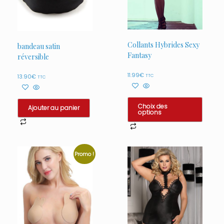
Collants Hybrides Sexy
bandeau satin
Fantasy
réversible
11.99
€
TTC
13.90
€
TTC
Choix des
Ajouter au panier
options
Ce
produit
a
Promo !
plusieurs
variations.
Les
options
peuvent
être
choisies
sur