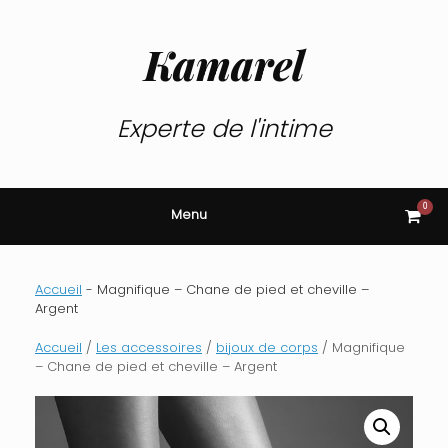
Skip
to
content
Kamarel
Experte de l'intime
0
View
Menu
shop
cart
Accueil
-
Magnifique – Chane de pied et cheville –
Argent
Accueil
/
Les accessoires
/
bijoux de corps
/ Magnifique
– Chane de pied et cheville – Argent