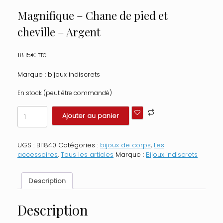
Magnifique – Chane de pied et
cheville – Argent
18.15
€
TTC
Marque : bijoux indiscrets
En stock (peut être commandé)
quantité
Ajouter au panier
de
Magnifique
-
UGS :
BI1840
Catégories :
bijoux de corps
,
Les
Chane
accessoires
,
Tous les articles
Marque :
Bijoux indiscrets
de
pied
et
Description
cheville
-
Argent
Description