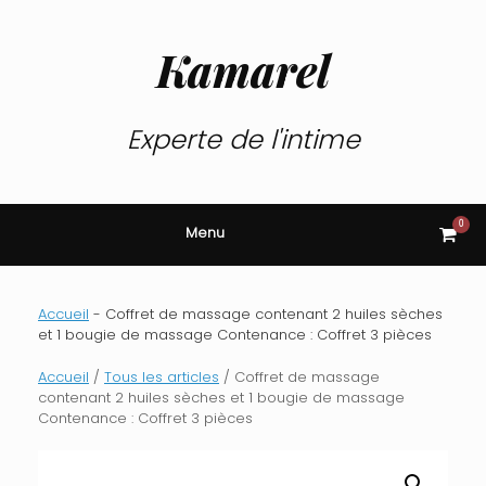
Skip
to
content
Kamarel
Experte de l'intime
0
View
Menu
shop
cart
Accueil
-
Coffret de massage contenant 2 huiles sèches
et 1 bougie de massage Contenance : Coffret 3 pièces
Accueil
/
Tous les articles
/ Coffret de massage
contenant 2 huiles sèches et 1 bougie de massage
Contenance : Coffret 3 pièces