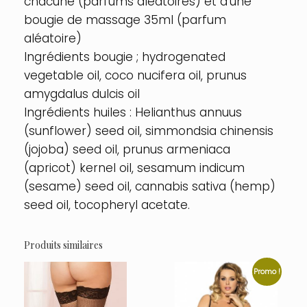
chacune (parfums aléatoires) et d’une
bougie de massage 35ml (parfum
aléatoire)
Ingrédients bougie ; hydrogenated
vegetable oil, coco nucifera oil, prunus
amygdalus dulcis oil
Ingrédients huiles : Helianthus annuus
(sunflower) seed oil, simmondsia chinensis
(jojoba) seed oil, prunus armeniaca
(apricot) kernel oil, sesamum indicum
(sesame) seed oil, cannabis sativa (hemp)
seed oil, tocopheryl acetate.
Produits similaires
Promo !