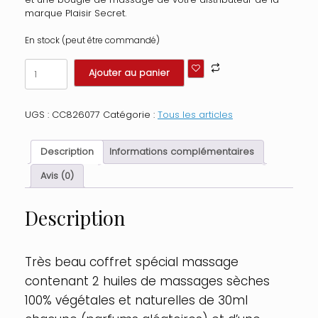
marque Plaisir Secret.
En stock (peut être commandé)
quantité
Ajouter au panier
de
Coffret
de
UGS :
CC826077
Catégorie :
Tous les articles
massage
contenant
2
Description
Informations complémentaires
huiles
sèches
Avis (0)
et
1
Description
bougie
de
massage
Contenance
Très beau coffret spécial massage
:
contenant 2 huiles de massages sèches
Coffret
3
100% végétales et naturelles de 30ml
pièces