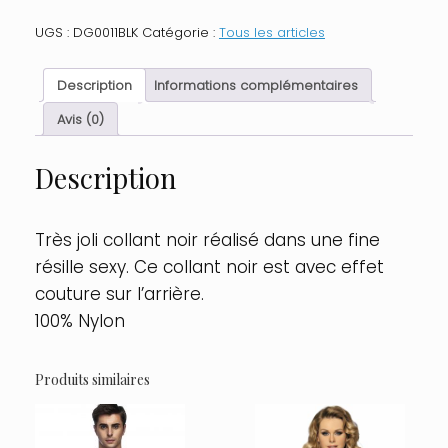
Collant
couture
UGS :
DG0011BLK
Catégorie :
Tous les articles
nylon
noir
fine
Description
Informations complémentaires
résille
Taille
Avis (0)
:
TU,
Description
Couleur
:
Noir
Très joli collant noir réalisé dans une fine
résille sexy. Ce collant noir est avec effet
couture sur l’arrière.
100% Nylon
Produits similaires