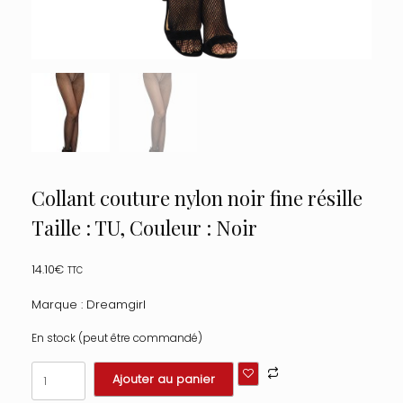
Collant couture nylon noir fine résille
Taille : TU, Couleur : Noir
14.10
€
TTC
Marque : Dreamgirl
En stock (peut être commandé)
quantité
Ajouter au panier
de