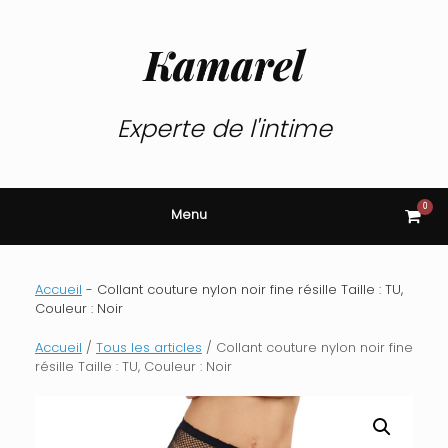
Skip
to
content
Kamarel
Experte de l'intime
0
View
Menu
shop
cart
Accueil
-
Collant couture nylon noir fine résille Taille : TU,
Couleur : Noir
Accueil
/
Tous les articles
/ Collant couture nylon noir fine
résille Taille : TU, Couleur : Noir