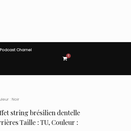
Podcast Charnel
0
View
shopping
cart
uleur : Noir
ffet string brésilien dentelle
rières Taille : TU, Couleur :