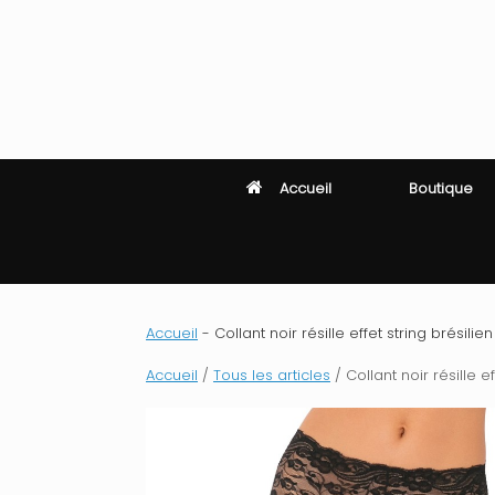
Skip
to
content
Accueil
Boutique
Accueil
-
Collant noir résille effet string brésilie
Accueil
/
Tous les articles
/ Collant noir résille e