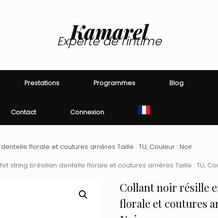
Kamarel
Experte de l'intime
Prestations
Programmes
Blog
Contact
Connexion
n dentelle florale et coutures arrières Taille : TU, Couleur : Noir
ffet string brésilien dentelle florale et coutures arrières Taille : TU, Co
Collant noir résille e
florale et coutures ar