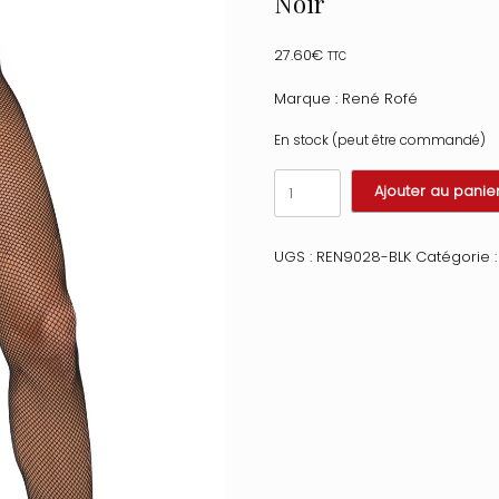
Noir
27.60
€
TTC
Marque : René Rofé
En stock (peut être commandé)
quantité
Ajouter au panie
de
Collant
noir
UGS :
REN9028-BLK
Catégorie 
résille
effet
string
brésilien
dentelle
florale
et
coutures
arrières
Taille
:
TU,