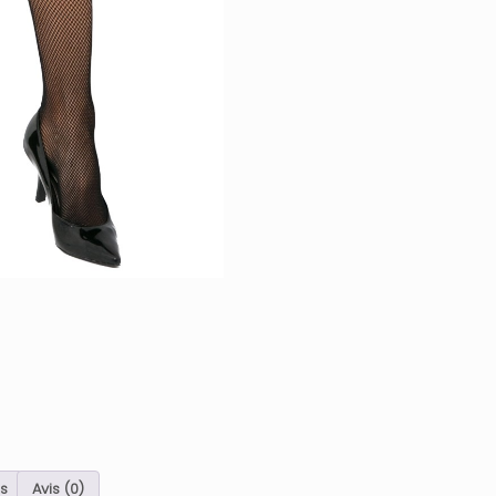
Couleur
:
Noir
s
Avis (0)