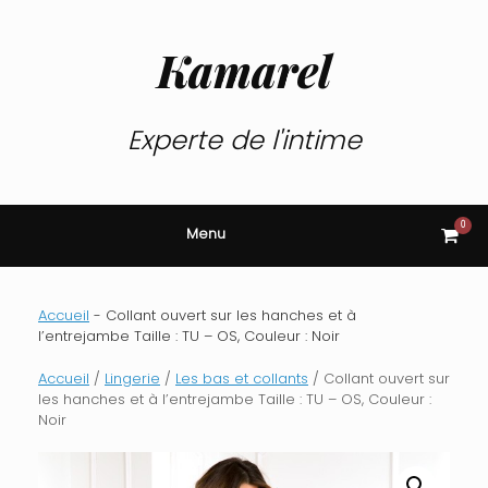
Skip
to
content
Kamarel
Experte de l'intime
0
View
Menu
shop
cart
Accueil
-
Collant ouvert sur les hanches et à
l’entrejambe Taille : TU – OS, Couleur : Noir
Accueil
/
Lingerie
/
Les bas et collants
/ Collant ouvert sur
les hanches et à l’entrejambe Taille : TU – OS, Couleur :
Noir