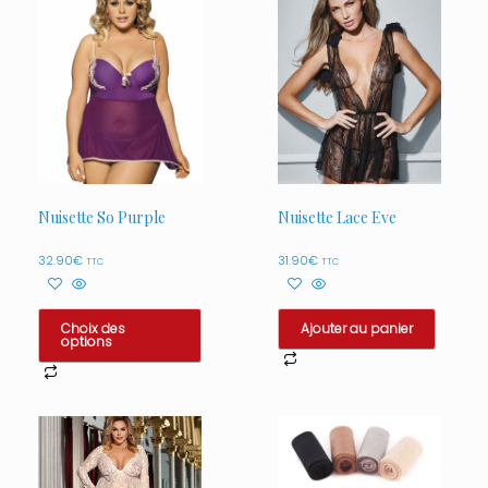
Nuisette So Purple
Nuisette Lace Eve
32.90
€
31.90
€
TTC
TTC
Choix des
Ajouter au panier
options
Ce
produit
a
plusieurs
variations.
Les