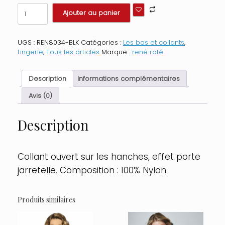
quantité
Ajouter au panier
de
Collant
ouvert
UGS :
REN8034-BLK
Catégories :
Les bas et collants
,
sur
Lingerie
,
Tous les articles
Marque :
rené rofé
les
hanches
et
Description
Informations complémentaires
à
l'entrejambe
Avis (0)
Taille
:
Description
TU
-
OS,
Couleur
Collant ouvert sur les hanches, effet porte
:
jarretelle. Composition : 100% Nylon
Noir
Produits similaires