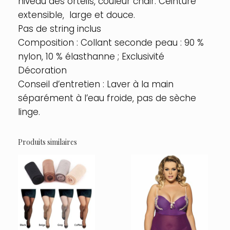
niveau des orteils, couleur chair. Ceinture
Chair
extensible, large et douce.
Pas de string inclus
Composition : Collant seconde peau : 90 %
nylon, 10 % élasthanne ; Exclusivité
Décoration
Conseil d’entretien : Laver à la main
séparément à l’eau froide, pas de sèche
linge.
Produits similaires