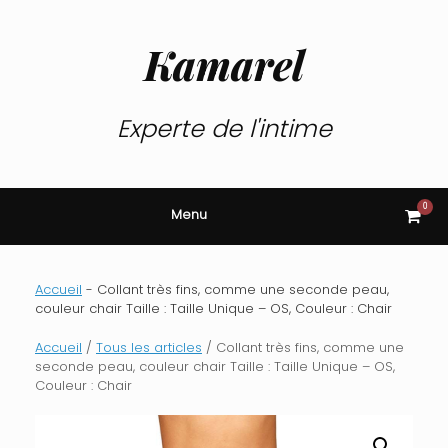
Skip
to
content
Kamarel
Experte de l'intime
0
View
Menu
shop
cart
Accueil
-
Collant très fins, comme une seconde peau,
couleur chair Taille : Taille Unique – OS, Couleur : Chair
Accueil
/
Tous les articles
/ Collant très fins, comme une
seconde peau, couleur chair Taille : Taille Unique – OS,
Couleur : Chair