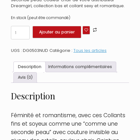
Dreamgirl, collection bas et collant sexy et romantique.
En stock (peut être commandé)
quantité
Ajouter au panier
de
Collant
très
UGS :
DG0503NUD
Catégorie :
Tous les articles
fins,
comme
une
Description
Informations complémentaires
seconde
peau,
Avis (0)
couleur
chair
Description
Taille
:
Taille
Unique
Féminité et romantisme, avec ces Collants
-
fins et soyeux comme une “comme une
OS,
Couleur
seconde peau” avec couture invisible au
: