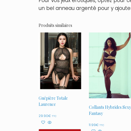
Pour vos jeux érotiques, optez pour ce 
un bel anneau argenté pour y ajout
Produits similaires
Guépière Totale
Laurence
Collants Hybrides Sexy
Fantasy
29.90
€
TTC
11.99
€
TTC