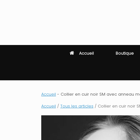
Skip
to
content
Accueil
Boutique
Accueil
-
Collier en cuir noir SM avec anneau mét
Accueil
/
Tous les articles
/ Collier en cuir noir 