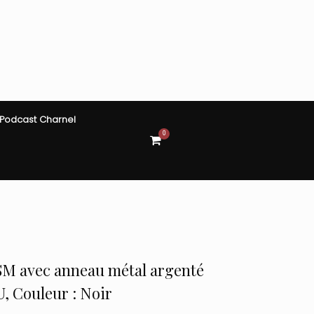
Podcast Charnel
0
View
shopping
cart
 SM avec anneau métal argenté
TU, Couleur : Noir