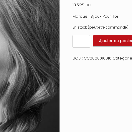
13.52
€
TTC
Marque : Bijoux Pour Toi
En stock (peut être commandé)
quantité
Ajouter au panie
de
Collier
en
UGS :
CC6060010010
Catégorie
cuir
noir
SM
avec
anneau
métal
argenté
pour
laisse
Taille
:
TU,
Couleur