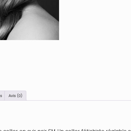
:
Noir
s
Avis (0)