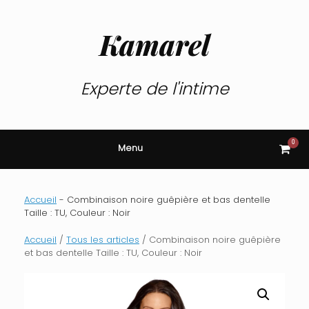
Skip
to
content
Kamarel
Experte de l'intime
0
View
Menu
shop
cart
Accueil
-
Combinaison noire guêpière et bas dentelle
Taille : TU, Couleur : Noir
Accueil
/
Tous les articles
/ Combinaison noire guêpière
et bas dentelle Taille : TU, Couleur : Noir