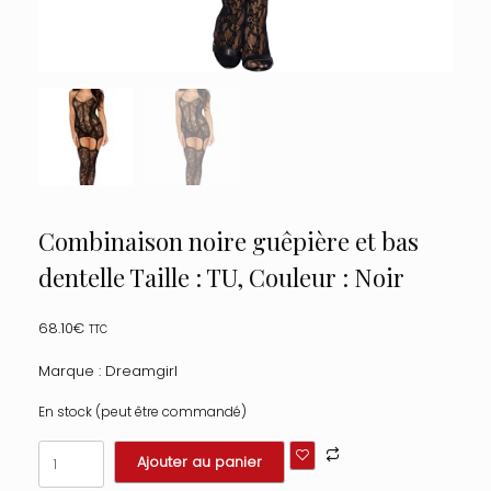
Combinaison noire guêpière et bas
dentelle Taille : TU, Couleur : Noir
68.10
€
TTC
Marque : Dreamgirl
En stock (peut être commandé)
quantité
Ajouter au panier
de