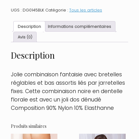
Combinaison
noire
UGS :
DG0145BLK
Catégorie :
Tous les articles
guêpière
et
bas
Description
Informations complémentaires
dentelle
Taille
Avis (0)
:
TU,
Description
Couleur
:
Noir
Jolie combinaison fantaisie avec bretelles
réglables et bas assortis liés par jarretelles
fixes. Cette combinaison noire en dentelle
florale est avec un joli dos dénudé
Composition 90% Nylon 10% Elasthanne
Produits similaires