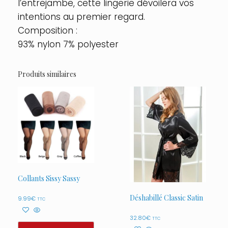
l’entrejambe, cette lingerie dévoilera vos
intentions au premier regard.
Composition :
93% nylon 7% polyester
Produits similaires
Collants Sissy Sassy
Déshabillé Classic Satin
9.99
€
TTC
32.80
€
TTC