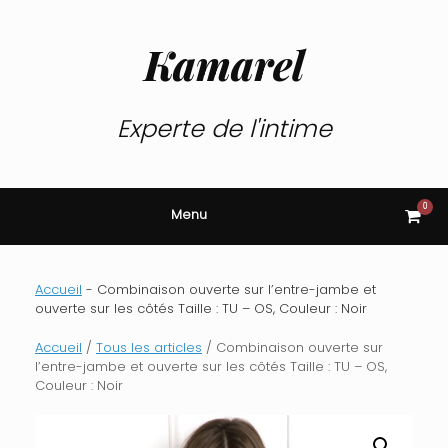
Skip
to
content
Kamarel
Experte de l'intime
0
View
Menu
shop
cart
Accueil
-
Combinaison ouverte sur l’entre-jambe et
ouverte sur les côtés Taille : TU – OS, Couleur : Noir
Accueil
/
Tous les articles
/ Combinaison ouverte sur
l’entre-jambe et ouverte sur les côtés Taille : TU – OS,
Couleur : Noir