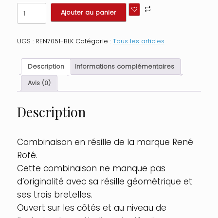
quantité
Ajouter au panier
de
Combinaison
ouverte
UGS :
REN7051-BLK
Catégorie :
Tous les articles
sur
l'entre-
jambe
Description
Informations complémentaires
et
ouverte
Avis (0)
sur
les
Description
côtés
Taille
:
TU
Combinaison en résille de la marque René
-
Rofé.
OS,
Couleur
Cette combinaison ne manque pas
:
d’originalité avec sa résille géométrique et
Noir
ses trois bretelles.
Ouvert sur les côtés et au niveau de