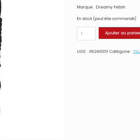
Marque : Dreamy Fetish
En stock (peut être commandé)
quantité
Ajouter au panie
de
Corde
bondage
UGS :
362410011
Catégorie :
Tou
noir
10
mètres
Couleur
:
Noir