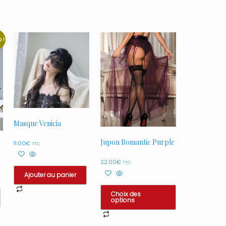
 !
Masque Venicia
Jupon Romantic Purple
11.00
€
TTC
22.00
€
TTC
Ajouter au panier
Choix des
options
Ce
produit