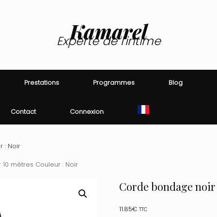
Kamarel
Experte de l'intime
Prestations
Programmes
Blog
Contact
Connexion
 : Noir
10 mètres Couleur : Noir
Corde bondage noir 
11.85
€
TTC