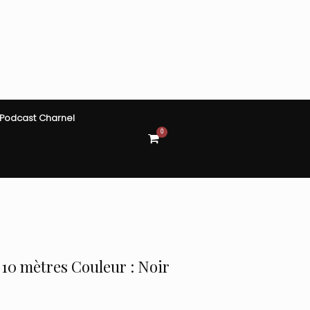
Podcast Charnel
0
View
shopping
cart
10 mètres Couleur : Noir