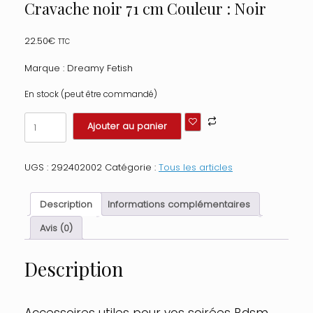
Cravache noir 71 cm Couleur : Noir
22.50
€
TTC
Marque : Dreamy Fetish
En stock (peut être commandé)
quantité
Ajouter au panier
de
Cravache
noir
UGS :
292402002
Catégorie :
Tous les articles
71
cm
Couleur
Description
Informations complémentaires
:
Noir
Avis (0)
Description
Accessoires utiles pour vos soirées Bdsm.