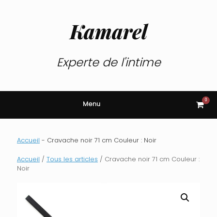
Skip
to
content
Kamarel
Experte de l'intime
0
View
Menu
shop
cart
Accueil
-
Cravache noir 71 cm Couleur : Noir
Accueil
/
Tous les articles
/ Cravache noir 71 cm Couleur :
Noir