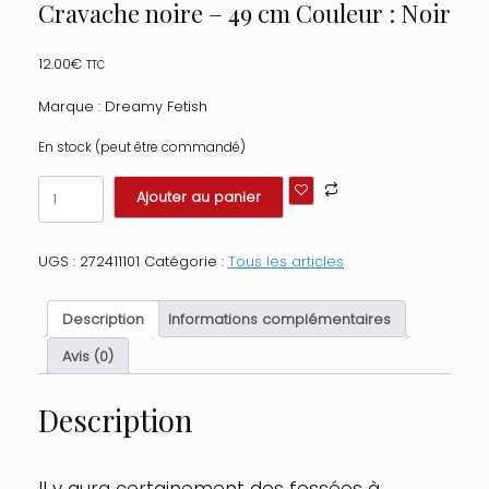
Cravache noire – 49 cm Couleur : Noir
12.00
€
TTC
Marque : Dreamy Fetish
En stock (peut être commandé)
quantité
Ajouter au panier
de
Cravache
noire
UGS :
272411101
Catégorie :
Tous les articles
-
49
cm
Description
Informations complémentaires
Couleur
:
Avis (0)
Noir
Description
Il y aura certainement des fessées à