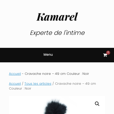
Skip
to
content
Kamarel
Experte de l'intime
0
View
Menu
shop
cart
Accueil
-
Cravache noire – 49 cm Couleur : Noir
Accueil
/
Tous les articles
/ Cravache noire – 49 cm
Couleur : Noir