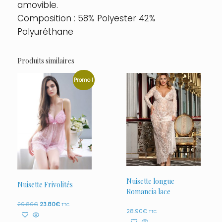
amovible.
Composition : 58% Polyester 42%
Polyuréthane
Produits similaires
Promo !
Nuisette longue
Nuisette Frivolités
Romancia lace
Le
Le
29.80
€
23.80
€
TTC
28.90
€
prix
prix
TTC
initial
actuel