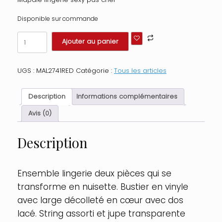
Disponible sur commande
quantité
Ajouter au panier
de
Ensemble
lingerie
UGS :
MAL2741RED
Catégorie :
Tous les articles
Deux
Pièces
"Wet
Description
Informations complémentaires
Look"
Rouge
Avis (0)
Taille
:
Description
XL,
Couleur
:
Rouge
Ensemble lingerie deux pièces qui se
transforme en nuisette. Bustier en vinyle
avec large décolleté en cœur avec dos
lacé. String assorti et jupe transparente