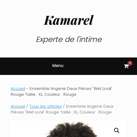
Skip
to
content
Kamarel
Experte de l'intime
0
View
Menu
shop
cart
Accueil
-
Ensemble lingerie Deux Pièces "Wet Look"
Rouge Taille : XL, Couleur : Rouge
Accueil
/
Tous les articles
/ Ensemble lingerie Deux
Pièces "Wet Look" Rouge Taille : XL, Couleur : Rouge