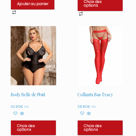
Choix des
Ajouter au panier
options
Ce
produit
a
plusieurs
variations.
Les
options
peuvent
être
choisies
sur
la
page
du
Body Belle de Nuit
Collants Bas Tracy
produit
32.90
€
28.80
€
TTC
TTC
Choix des
Choix des
options
options