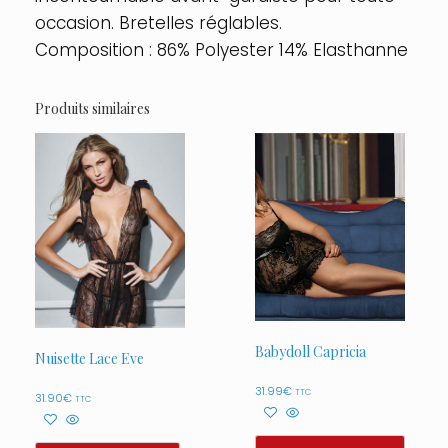
occasion. Bretelles réglables.
Composition : 86% Polyester 14% Elasthanne
Produits similaires
Babydoll Capricia
Nuisette Lace Eve
31.99
€
TTC
31.90
€
TTC