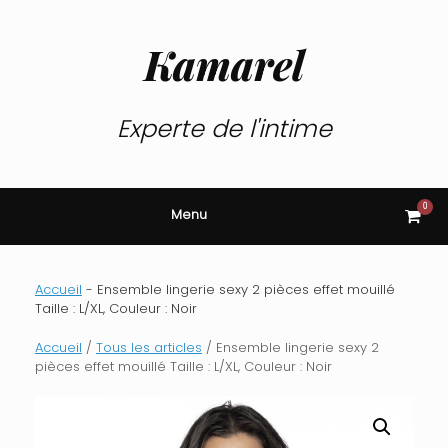
Skip
to
content
Kamarel
Experte de l'intime
0
View
Menu
shop
cart
Accueil
-
Ensemble lingerie sexy 2 pièces effet mouillé
Taille : L/XL, Couleur : Noir
Accueil
/
Tous les articles
/ Ensemble lingerie sexy 2
pièces effet mouillé Taille : L/XL, Couleur : Noir