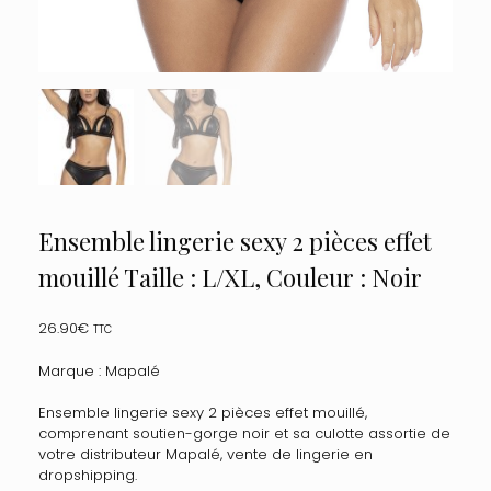
Ensemble lingerie sexy 2 pièces effet
mouillé Taille : L/XL, Couleur : Noir
26.90
€
TTC
Marque : Mapalé
Ensemble lingerie sexy 2 pièces effet mouillé,
comprenant soutien-gorge noir et sa culotte assortie de
votre distributeur Mapalé, vente de lingerie en
dropshipping.