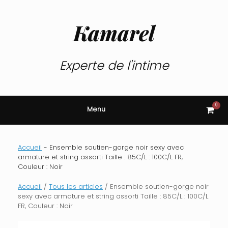
Skip
to
content
Kamarel
Experte de l'intime
0
View
Menu
shop
cart
Accueil
-
Ensemble soutien-gorge noir sexy avec
armature et string assorti Taille : 85C/L : 100C/L FR,
Couleur : Noir
Accueil
/
Tous les articles
/ Ensemble soutien-gorge noir
sexy avec armature et string assorti Taille : 85C/L : 100C/L
FR, Couleur : Noir