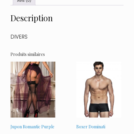
Avis (0)
et
string
Description
assorti
Taille
:
85C/L
DIVERS
:
100C/L
FR,
Produits similaires
Couleur
:
Noir
Jupon Romantic Purple
Boxer Dominati