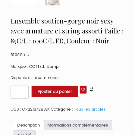
Ensemble soutien-gorge noir sexy
avec armature et string assorti Taille :
85C/L : 100C/L FR, Couleur : Noir
51.00
€
TTC
Marque : COTTELLI &amp
Disponible sur commande
quantité
Ajouter au panier
de
Ensemble
soutien-
UGS :
OR2213729BLK
Catégorie :
Tous les articles
gorge
noir
sexy
Description
Informations complémentaires
avec
armature