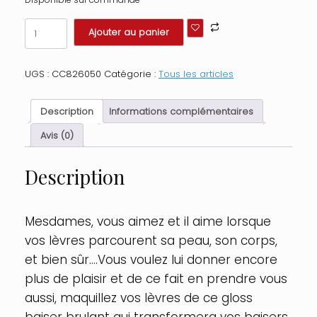
quantité
Ajouter au panier
de
Gloss
pour
UGS :
CC826050
Catégorie :
Tous les articles
plaisir
oral
effet
Description
Informations complémentaires
chaud
froid
Avis (0)
7ml
Contenance
Description
:
7
ml,
Parfum
Mesdames, vous aimez et il aime lorsque
:
vos lèvres parcourent sa peau, son corps,
Neutre
et bien sûr….Vous voulez lui donner encore
plus de plaisir et de ce fait en prendre vous
aussi, maquillez vos lèvres de ce gloss
baiser brulant qui transformera vos baisers.