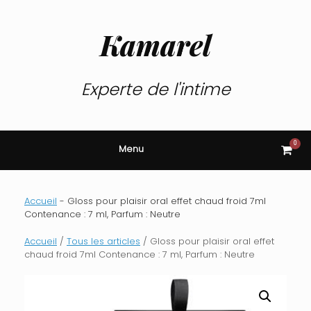
Skip
to
content
Kamarel
Experte de l'intime
0
View
Menu
shop
cart
Accueil
-
Gloss pour plaisir oral effet chaud froid 7ml
Contenance : 7 ml, Parfum : Neutre
Accueil
/
Tous les articles
/ Gloss pour plaisir oral effet
chaud froid 7ml Contenance : 7 ml, Parfum : Neutre