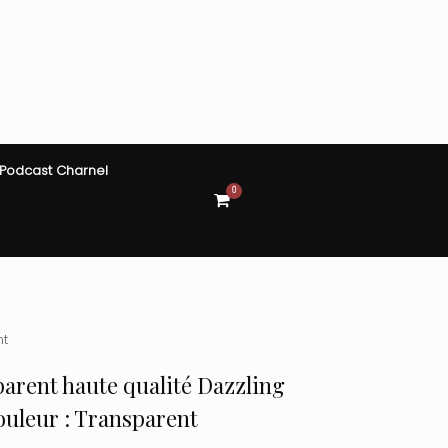
Podcast Charnel
0
View
shopping
cart
nt
parent haute qualité Dazzling
Couleur : Transparent