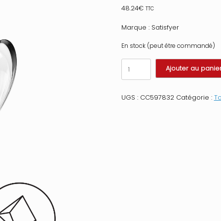
48.24
€
TTC
Marque : Satisfyer
En stock (peut être commandé)
quantité
Ajouter au panie
de
Gode
en
UGS :
CC597832
Catégorie :
To
verre
transparent
haute
qualité
Dazzling
Crystal
1
Satisfyer
Couleur
:
Transparent