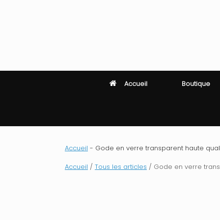
Skip
to
content
Accueil
Boutique
Accueil
-
Gode en verre transparent haute qualit
Accueil
/
Tous les articles
/ Gode en verre transp