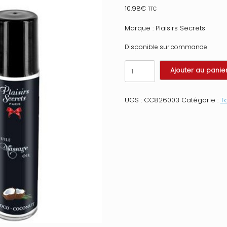
10.98
€
TTC
Marque : Plaisirs Secrets
Disponible sur commande
quantité
Ajouter au panie
de
Huile
de
UGS :
CC826003
Catégorie :
To
massage
comestible
coco
59ml
Taille
:
TU,
Parfum
:
Noix
de
coco