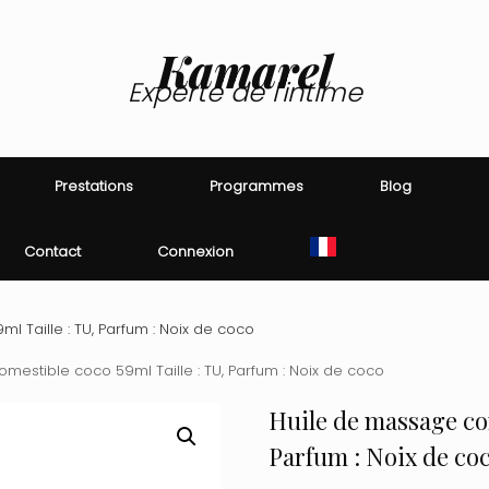
Kamarel
Experte de l'intime
Prestations
Programmes
Blog
Contact
Connexion
 Taille : TU, Parfum : Noix de coco
estible coco 59ml Taille : TU, Parfum : Noix de coco
Huile de massage com
Parfum : Noix de co