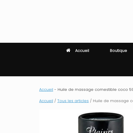
Skip
to
content
Accueil
Boutique
Accueil
-
Huile de massage comestible coco 59ml
Accueil
/
Tous les articles
/ Huile de massage com