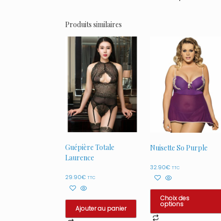
Produits similaires
Guépière Totale
Nuisette So Purple
Laurence
32.90
€
TTC
29.90
€
TTC
Choix des
options
Ajouter au panier
Ce