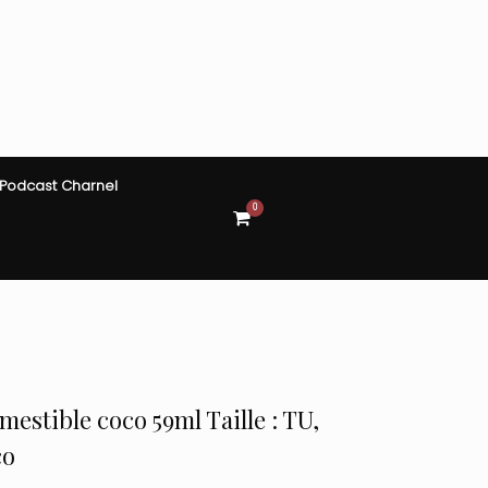
Podcast Charnel
0
View
shopping
cart
estible coco 59ml Taille : TU,
co