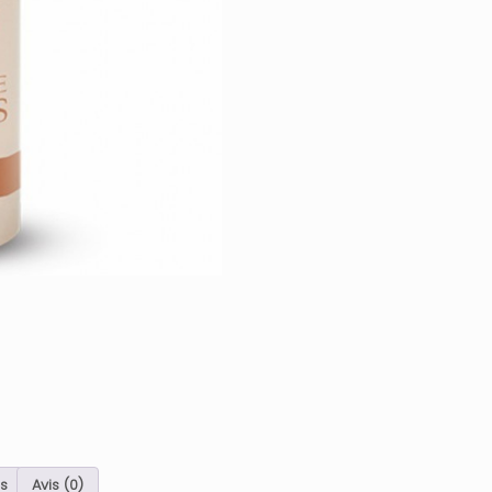
s
Avis (0)