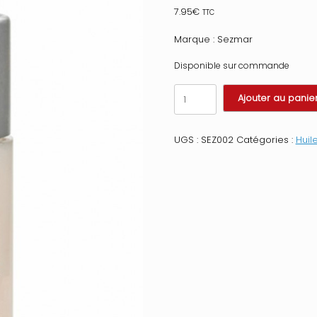
7.95
€
TTC
Marque : Sezmar
Disponible sur commande
quantité
Ajouter au panie
de
Huile
de
UGS :
SEZ002
Catégories :
Huil
massage
comestible
cookie
chocolat
50ml
Taille
:
TU,
Parfum
:
Chocolat