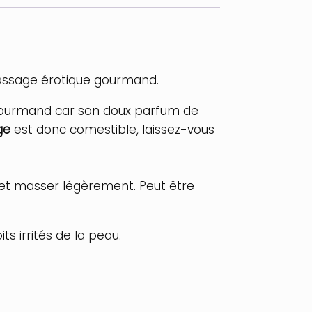
massage érotique gourmand.
 Gourmand car son doux parfum de
ge
est donc comestible, laissez-vous
é et masser légèrement. Peut être
ts irrités de la peau.