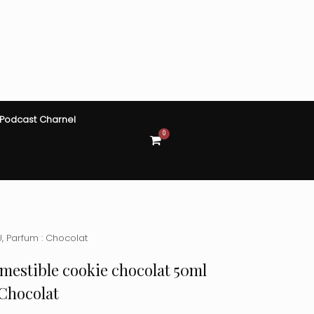
Podcast Charnel
0
View
shopping
cart
, Parfum : Chocolat
mestible cookie chocolat 50ml
 Chocolat