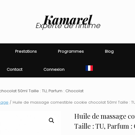
Kamarel
Experte de l'intime
Prestations
Programmes
Blog
Contact
Connexion
ocolat 50ml Taille : TU, Parfum : Chocolat
sage
/ Huile de massage comestible cookie chocolat 50ml Taille : TU
Huile de massage co
Taille : TU, Parfum :