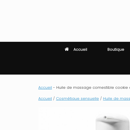
Skip
to
content
Accueil
Boutique
Accueil
-
Huile de massage comestible cookie ch
Accueil
/
Cosmétique sensuelle
/
Huile de mas