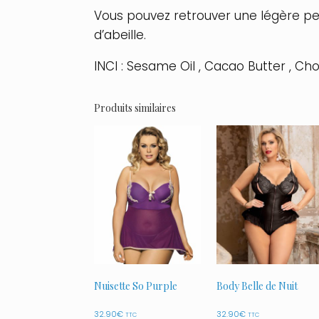
Vous pouvez retrouver une légère pet
d’abeille.
INCI : Sesame Oil , Cacao Butter , Ch
Produits similaires
Nuisette So Purple
Body Belle de Nuit
32.90
€
32.90
€
TTC
TTC