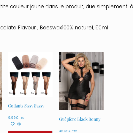
ite couleur jaune dans le produit, due simplement, à
ocolate Flavour , Beeswax100% naturel, 50ml
Collants Sissy Sassy
9.99
€
TTC
Guêpière Black Bonny
48.95
€
TTC