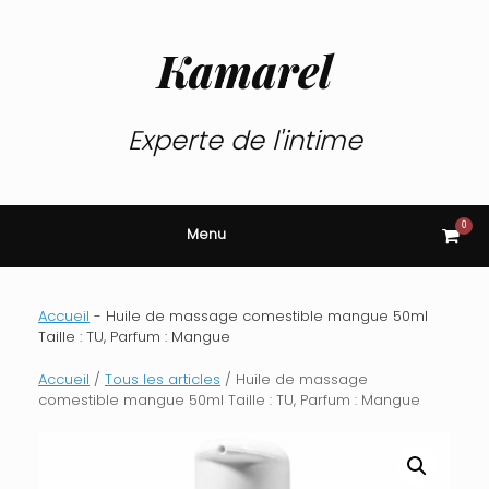
Skip
to
content
Kamarel
Experte de l'intime
0
View
Menu
shop
cart
Accueil
-
Huile de massage comestible mangue 50ml
Taille : TU, Parfum : Mangue
Accueil
/
Tous les articles
/ Huile de massage
comestible mangue 50ml Taille : TU, Parfum : Mangue