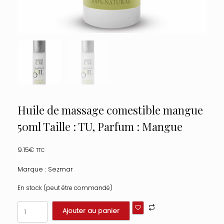
Huile de massage comestible mangue
50ml Taille : TU, Parfum : Mangue
9.15
€
TTC
Marque : Sezmar
En stock (peut être commandé)
quantité
Ajouter au panier
de