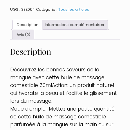
Huile
de
UGS :
SEZ064
Catégorie :
Tous les articles
massage
comestible
mangue
Description
Informations complémentaires
50ml
Taille
Avis (0)
:
TU,
Description
Parfum
:
Mangue
Découvrez les bonnes saveurs de la
mangue avec cette huile de massage
comestible 50mlAction: un produit naturel
qui hydrate la peau et facilite le glissement
lors du massage.
Mode d’emploi: Mettez une petite quantité
de cette huile de massage comestible
parfumée à la mangue sur la main ou sur