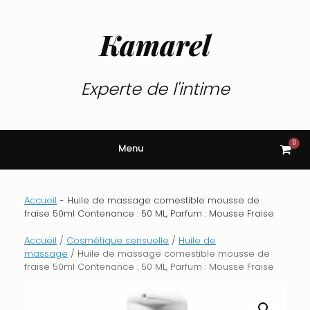
Skip
to
content
Kamarel
Experte de l'intime
0
View
Menu
shop
cart
Accueil
-
Huile de massage comestible mousse de
fraise 50ml Contenance : 50 ML, Parfum : Mousse Fraise
Accueil
/
Cosmétique sensuelle
/
Huile de
massage
/ Huile de massage comestible mousse de
fraise 50ml Contenance : 50 ML, Parfum : Mousse Fraise