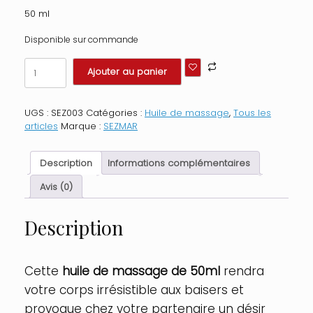
50 ml
Disponible sur commande
quantité
Ajouter au panier
de
Huile
de
UGS :
SEZ003
Catégories :
Huile de massage
,
Tous les
massage
articles
Marque :
SEZMAR
comestible
mousse
de
Description
Informations complémentaires
fraise
50ml
Avis (0)
Contenance
:
Description
50
ML,
Parfum
:
Cette
huile de massage de 50ml
rendra
Mousse
votre corps irrésistible aux baisers et
Fraise
provoque chez votre partenaire un désir