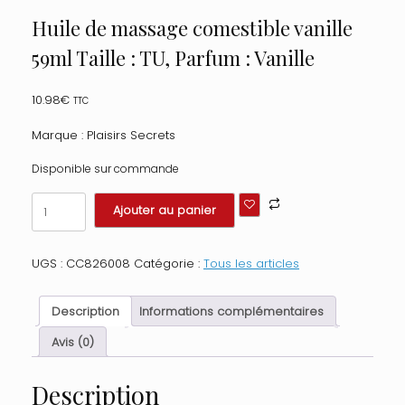
Huile de massage comestible vanille
59ml Taille : TU, Parfum : Vanille
10.98
€
TTC
Marque : Plaisirs Secrets
Disponible sur commande
quantité
Ajouter au panier
de
Huile
de
UGS :
CC826008
Catégorie :
Tous les articles
massage
comestible
vanille
Description
Informations complémentaires
59ml
Taille
Avis (0)
:
TU,
Description
Parfum