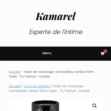
Skip
to
content
Kamarel
Experte de l'intime
0
View
Menu
shop
cart
Accueil
-
Huile de massage comestible vanille 59ml
Taille : TU, Parfum : Vanille
Accueil
/
Tous les articles
/ Huile de massage
comestible vanille 59ml Taille : TU, Parfum : Vanille