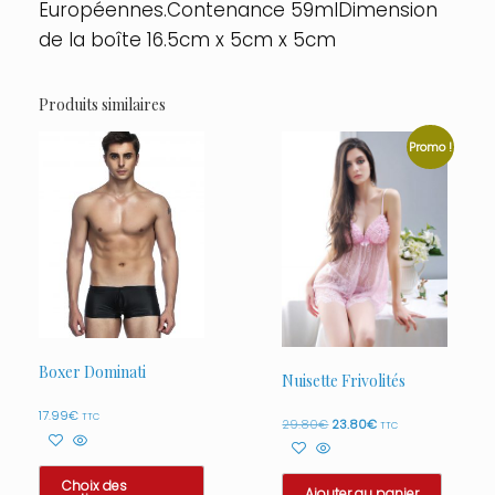
Européennes.Contenance 59mlDimension
de la boîte 16.5cm x 5cm x 5cm
Produits similaires
Promo !
Boxer Dominati
Nuisette Frivolités
17.99
€
TTC
Le
Le
29.80
€
23.80
€
TTC
prix
prix
initial
actuel
était :
est :
Choix des
Ajouter au panier
29.80€.
23.80€.