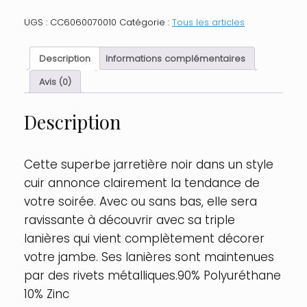
Jarretière
noire
UGS :
CC6060070010
Catégorie :
Tous les articles
style
cuir
triple
Description
Informations complémentaires
lanières
Taille
Avis (0)
:
TU,
Description
Couleur
:
Noir
Cette superbe jarretière noir dans un style
cuir annonce clairement la tendance de
votre soirée. Avec ou sans bas, elle sera
ravissante à découvrir avec sa triple
lanières qui vient complètement décorer
votre jambe. Ses lanières sont maintenues
par des rivets métalliques.90% Polyuréthane
10% Zinc