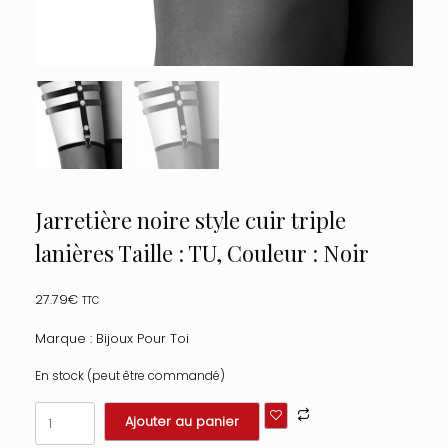
Jarretière noire style cuir triple
lanières Taille : TU, Couleur : Noir
27.79
€
TTC
Marque : Bijoux Pour Toi
En stock (peut être commandé)
quantité
Ajouter au panier
de