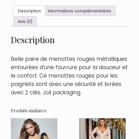
de
poignets
Description
Informations complémentaires
avec
sécurité
Avis (0)
Taille
:
Description
TU,
Couleur
:
Rouge
Belle paire de menottes rouges métalliques
entourées d’une fourrure pour la douceur et
le confort. Ce menottes rouges pour les
poignets sont avec une sécurité et livrées
avec 2 clés. Joli packaging.
Produits similaires