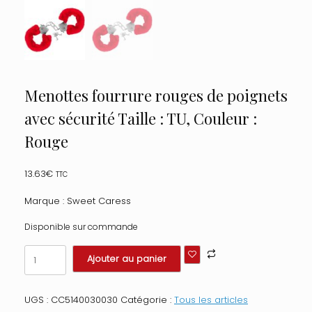
Menottes fourrure rouges de poignets
avec sécurité Taille : TU, Couleur :
Rouge
13.63
€
TTC
Marque : Sweet Caress
Disponible sur commande
quantité
Ajouter au panier
de
Menottes
fourrure
UGS :
CC5140030030
Catégorie :
Tous les articles
rouges