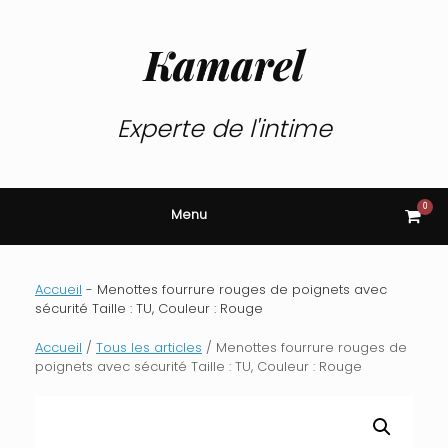
Skip
to
content
Kamarel
Experte de l'intime
0
View
Menu
shop
cart
Accueil
-
Menottes fourrure rouges de poignets avec
sécurité Taille : TU, Couleur : Rouge
Accueil
/
Tous les articles
/ Menottes fourrure rouges de
poignets avec sécurité Taille : TU, Couleur : Rouge