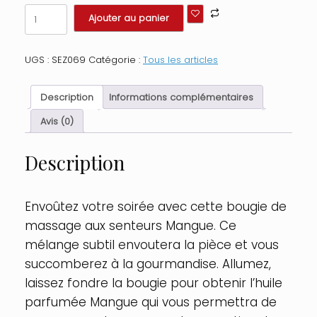
quantité
Ajouter au panier
de
Mini
Bougie
UGS :
SEZ069
Catégorie :
Tous les articles
de
massage
Mangue
Description
Informations complémentaires
30ml
100%
Avis (0)
naturelle
Contenance
Description
:
30
ML,
Parfum
Envoûtez votre soirée avec cette bougie de
:
massage aux senteurs Mangue. Ce
Mangue
mélange subtil envoutera la pièce et vous
succomberez à la gourmandise. Allumez,
laissez fondre la bougie pour obtenir l’huile
parfumée Mangue qui vous permettra de