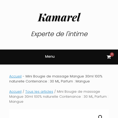
Skip
to
content
Kamarel
Experte de l'intime
0
View
Menu
shop
cart
Accueil
-
Mini Bougie de massage Mangue 30ml 100%
naturelle Contenance : 30 ML, Parfum : Mangue
Accueil
/
Tous les articles
/ Mini Bougie de massage
Mangue 30ml 100% naturelle Contenance : 30 ML, Parfum :
Mangue