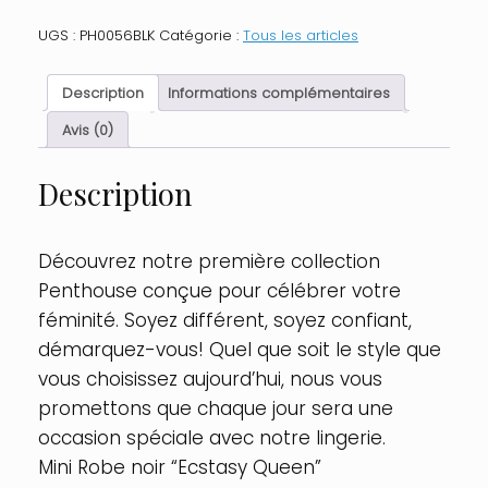
Mini
robe
UGS :
PH0056BLK
Catégorie :
Tous les articles
Noir
Ecstasy
queen
Description
Informations complémentaires
Taille
:
Avis (0)
S-
L
Description
-
OS,
Couleur
:
Découvrez notre première collection
Noir
Penthouse conçue pour célébrer votre
féminité. Soyez différent, soyez confiant,
démarquez-vous! Quel que soit le style que
vous choisissez aujourd’hui, nous vous
promettons que chaque jour sera une
occasion spéciale avec notre lingerie.
Mini Robe noir “Ecstasy Queen”