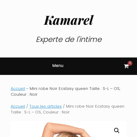
Skip
to
content
Kamarel
Experte de l'intime
0
View
Menu
shop
cart
Accueil
-
Mini robe Noir Ecstasy queen Taille : S-L – OS,
Couleur : Noir
Accueil
/
Tous les articles
/ Mini robe Noir Ecstasy queen
Taille : S-L – OS, Couleur : Noir