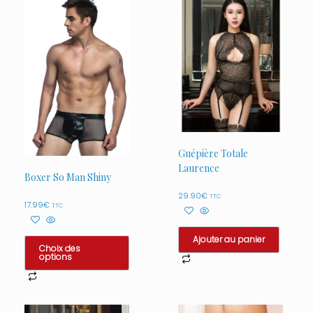
Guépière Totale
Laurence
Boxer So Man Shiny
29.90
€
TTC
17.99
€
TTC
Ajouter au panier
Choix des
options
Ce
produit
a