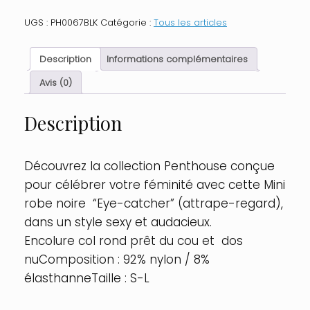
Mini
robe
UGS :
PH0067BLK
Catégorie :
Tous les articles
Noir
Eye-
catcher
Description
Informations complémentaires
Taille
:
Avis (0)
XL,
Couleur
Description
:
Noir
Découvrez la collection Penthouse conçue
pour célébrer votre féminité avec cette Mini
robe noire “Eye-catcher” (attrape-regard),
dans un style sexy et audacieux.
Encolure col rond prêt du cou et dos
nuComposition : 92% nylon / 8%
élasthanneTaille : S-L