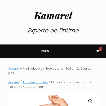
Skip
to
content
Kamarel
Experte de l'intime
0
View
Menu
shop
cart
Accueil
-
Mini robe Noir Eye-catcher Taille : XL, Couleur :
Noir
Accueil
/
Tous les articles
/ Mini robe Noir Eye-catcher
Taille : XL, Couleur : Noir