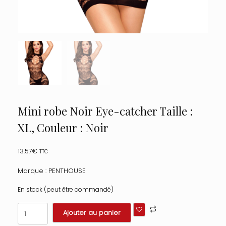
Mini robe Noir Eye-catcher Taille :
XL, Couleur : Noir
13.57
€
TTC
Marque : PENTHOUSE
En stock (peut être commandé)
quantité
Ajouter au panier
de