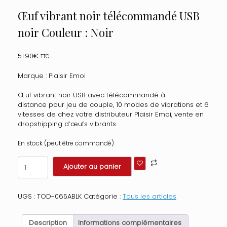
Œuf vibrant noir télécommandé USB
noir Couleur : Noir
51.90
€
TTC
Marque : Plaisir Emoi
Œuf vibrant noir USB avec télécommandé à
distance pour jeu de couple, 10 modes de vibrations et 6
vitesses de chez votre distributeur Plaisir Emoi, vente en
dropshipping d’œufs vibrants
En stock (peut être commandé)
quantité
Ajouter au panier
de
Œuf
vibrant
UGS :
TOD-065ABLK
Catégorie :
Tous les articles
noir
télécommandé
USB
Description
Informations complémentaires