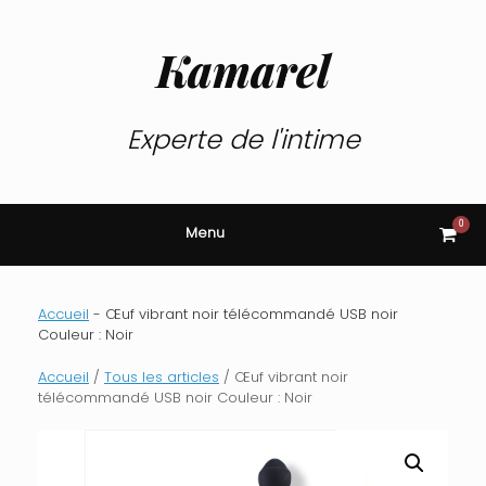
Skip
to
content
Kamarel
Experte de l'intime
0
View
Menu
shop
cart
Accueil
-
Œuf vibrant noir télécommandé USB noir
Couleur : Noir
Accueil
/
Tous les articles
/ Œuf vibrant noir
télécommandé USB noir Couleur : Noir