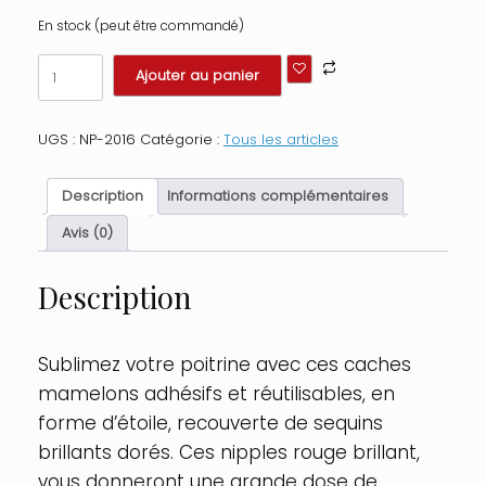
En stock (peut être commandé)
quantité
Ajouter au panier
de
Paire
de
UGS :
NP-2016
Catégorie :
Tous les articles
cache
tétons
adhésifs
Description
Informations complémentaires
étoile
pailletée
Avis (0)
sequin
doré
Description
Couleur
:
Doré
Sublimez votre poitrine avec ces caches
mamelons adhésifs et réutilisables, en
forme d’étoile, recouverte de sequins
brillants dorés. Ces nipples rouge brillant,
vous donneront une grande dose de