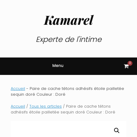
Skip
to
content
Kamarel
Experte de l'intime
0
View
Menu
shop
cart
Accueil
-
Paire de cache tétons adhésifs étoile pailletée
sequin doré Couleur : Doré
Accueil
/
Tous les articles
/ Paire de cache tétons
adhésifs étoile pailletée sequin doré Couleur : Doré