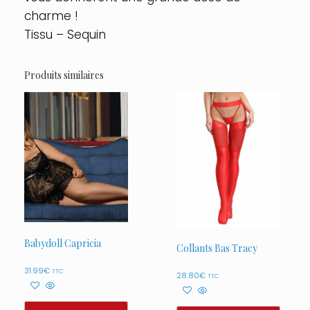
charme !
Tissu – Sequin
Produits similaires
Babydoll Capricia
Collants Bas Tracy
31.99
€
TTC
28.80
€
TTC