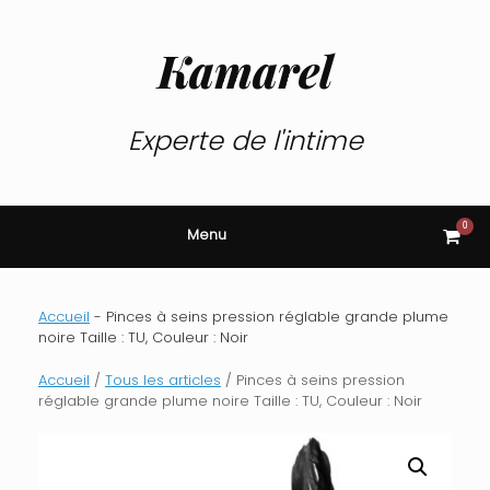
Skip
to
content
Kamarel
Experte de l'intime
0
View
Menu
shop
cart
Accueil
-
Pinces à seins pression réglable grande plume
noire Taille : TU, Couleur : Noir
Accueil
/
Tous les articles
/ Pinces à seins pression
réglable grande plume noire Taille : TU, Couleur : Noir