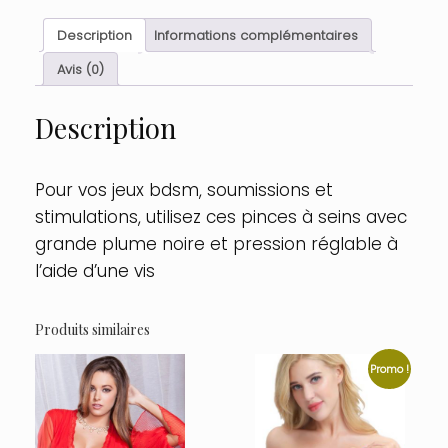
pression
réglable
Description
Informations complémentaires
grande
plume
Avis (0)
noire
Taille
Description
:
TU,
Couleur
:
Pour vos jeux bdsm, soumissions et
Noir
stimulations, utilisez ces pinces à seins avec
grande plume noire et pression réglable à
l’aide d’une vis
Produits similaires
Promo !