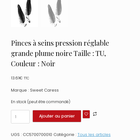
Pinces à seins pression réglable
grande plume noire Taille : TU,
Couleur : Noir
13.61
€
TTC
Marque : Sweet Caress
En stock (peut être commandé)
quantité
Ajouter au panier
de
Pinces
à
UGS :
CC5700700010
Catégorie :
Tous les articles
seins