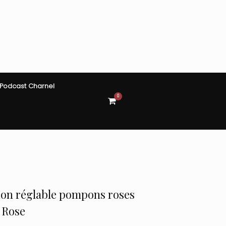
Podcast Charnel
0
View
shopping
cart
sion réglable pompons roses
: Rose