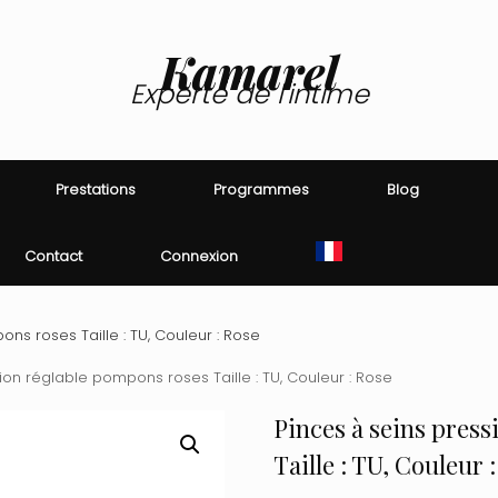
Kamarel
Experte de l'intime
Prestations
Programmes
Blog
Contact
Connexion
ns roses Taille : TU, Couleur : Rose
ion réglable pompons roses Taille : TU, Couleur : Rose
Pinces à seins pres
Taille : TU, Couleur 