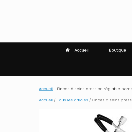
Skip
to
content
Accueil
Boutique
Accueil
-
Pinces à seins pression réglable pompo
Accueil
/
Tous les articles
/ Pinces à seins press