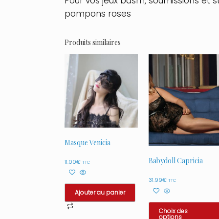
Pour vos jeux bdsm, soumissions et sti
pompons roses
Produits similaires
Masque Venicia
Babydoll Capricia
11.00
€
TTC
31.99
€
TTC
Ajouter au panier
Choix des
options