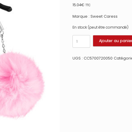
15.04
€
TTC
Marque : Sweet Caress
En stock (peut être commandé)
quantité
Ajouter au panie
de
Pinces
à
UGS :
CC5700720050
Catégori
seins
pression
réglable
pompons
roses
Taille
:
TU,
Couleur
:
Rose