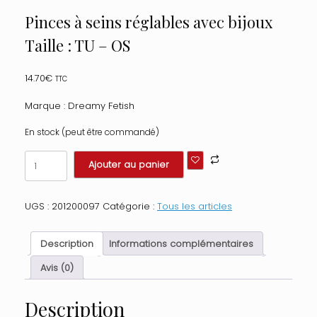
Pinces à seins réglables avec bijoux
Taille : TU – OS
14.70
€
TTC
Marque : Dreamy Fetish
En stock (peut être commandé)
quantité
Ajouter au panier
de
Pinces
à
UGS :
201200097
Catégorie :
Tous les articles
seins
réglables
avec
Description
Informations complémentaires
bijoux
Taille
Avis (0)
:
TU
Description
-