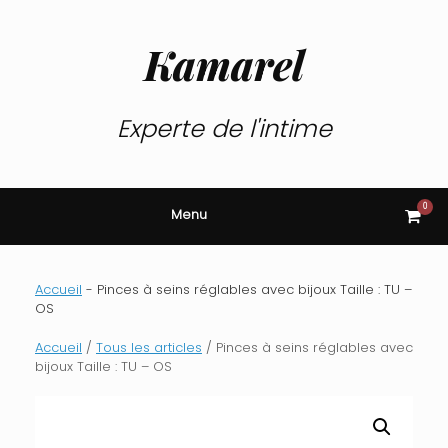
Skip
to
content
Kamarel
Experte de l'intime
0
View
Menu
shop
cart
Accueil
-
Pinces à seins réglables avec bijoux Taille : TU –
OS
Accueil
/
Tous les articles
/ Pinces à seins réglables avec
bijoux Taille : TU – OS