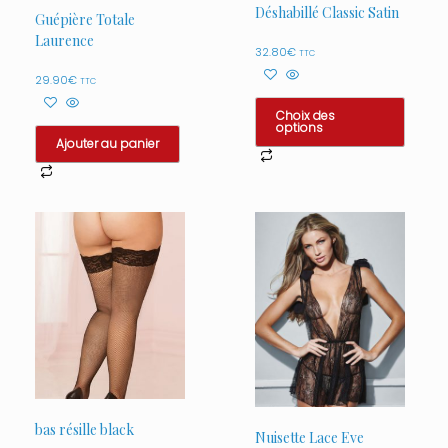
Déshabillé Classic Satin
Guépière Totale
Laurence
32.80
€
TTC
29.90
€
TTC
Choix des
options
Ajouter au panier
Ce
produit
a
plusieurs
variations.
Les
options
peuvent
être
choisies
sur
la
page
du
produit
bas résille black
Nuisette Lace Eve