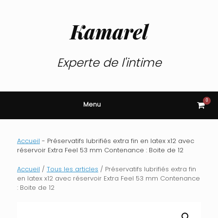
Skip
to
content
Kamarel
Experte de l'intime
0
View
Menu
shop
cart
Accueil
-
Préservatifs lubrifiés extra fin en latex x12 avec
réservoir Extra Feel 53 mm Contenance : Boite de 12
Accueil
/
Tous les articles
/ Préservatifs lubrifiés extra fin
en latex x12 avec réservoir Extra Feel 53 mm Contenance
: Boite de 12