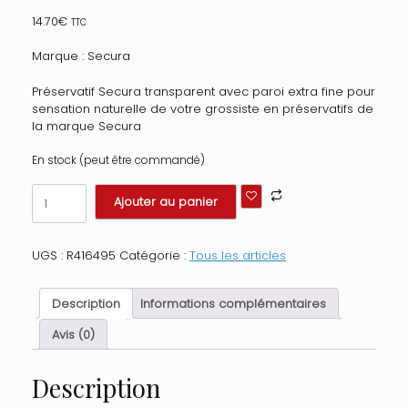
14.70
€
TTC
Marque : Secura
Préservatif Secura transparent avec paroi extra fine pour
sensation naturelle de votre grossiste en préservatifs de
la marque Secura
En stock (peut être commandé)
quantité
Ajouter au panier
de
Préservatifs
lubrifiés
UGS :
R416495
Catégorie :
Tous les articles
extra
fin
en
Description
Informations complémentaires
latex
x12
Avis (0)
avec
réservoir
Description
Extra
Feel