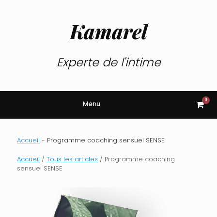
Skip
to
content
Kamarel
Experte de l'intime
0
View
Menu
shop
cart
Accueil
-
Programme coaching sensuel SENSE
Accueil
/
Tous les articles
/ Programme coaching
sensuel SENSE