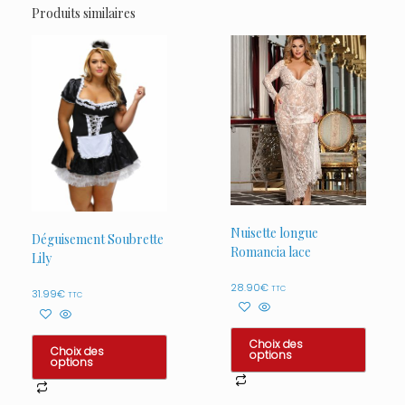
Produits similaires
Nuisette longue
Déguisement Soubrette
Romancia lace
Lily
28.90
€
TTC
31.99
€
TTC
Choix des
Choix des
options
options
Ce
Ce
produit
produit