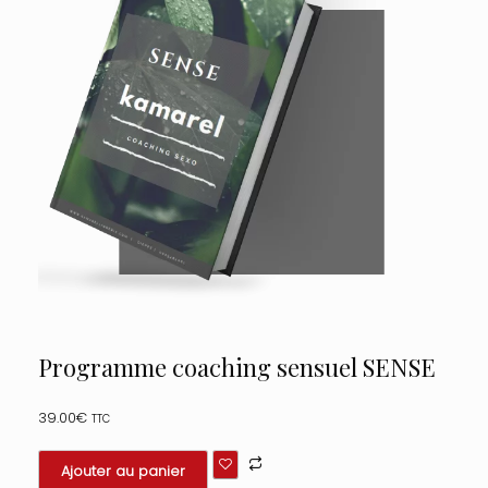
Programme coaching sensuel SENSE
39.00
€
TTC
quantité
Ajouter au panier
de