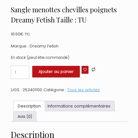
Sangle menottes chevilles poignets
Dreamy Fetish Taille : TU
16.50
€
TTC
Marque : Dreamy Fetish
En stock (peut être commandé)
quantité
Ajouter au panier
de
Sangle
menottes
UGS :
252401100
Catégorie :
Tous les articles
chevilles
poignets
Dreamy
Description
Informations complémentaires
Fetish
Taille
Avis (0)
:
TU
Description