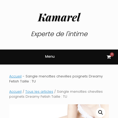
Skip
to
content
Kamarel
Experte de l'intime
0
View
Menu
shop
cart
Accueil
-
Sangle menottes chevilles poignets Dreamy
Fetish Taille : TU
Accueil
/
Tous les articles
/ Sangle menottes chevilles
poignets Dreamy Fetish Taille : TU