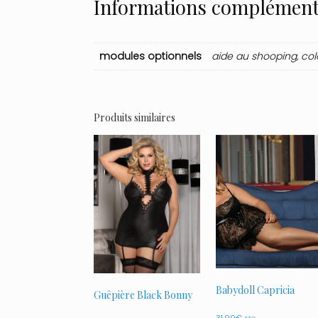
Informations complément
modules optionnels
aide au shooping, colo
Produits similaires
Babydoll Capricia
Guêpière Black Bonny
31.99
€