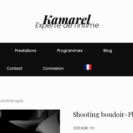
Kamarel
Experte de l'intime
Prestations
Programmes
Blog
Contact
Connexion
hotothérapie
Shooting boudoir-P
200.00
€
TTC