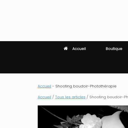
Skip
to
content
Accueil
Boutique
Accueil
-
Shooting boudoir-Photothérapie
Accueil
/
Tous les articles
/ Shooting boudoir-P