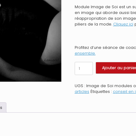
Module Image de Soi est un s
en image qui aborde aussi bi
réappropriation de son image p
piliers de la mode.
Cliquez ici
p
Profitez d’une séance de coac
ensemble.
quantité
Ajouter au panie
de
Shooting
boudoir-
UGS :
Image de Soi modules o
Photothérapie
articles
Étiquettes :
conseil en
s