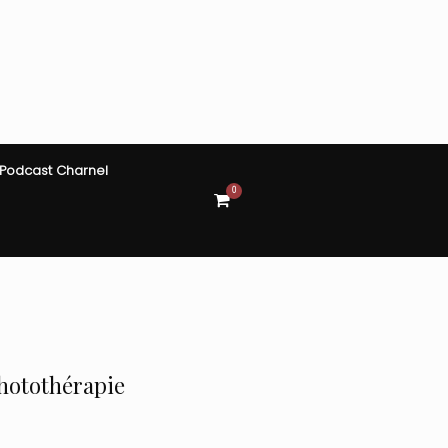
Podcast Charnel
0
View
shopping
cart
hotothérapie