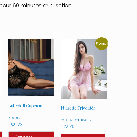
our 60 minutes d’utilisation
Promo !
Babydoll Capricia
Nuisette Frivolités
31.99
€
TTC
Le
Le
29.80
€
23.80
€
TTC
prix
prix
initial
actuel
était :
est :