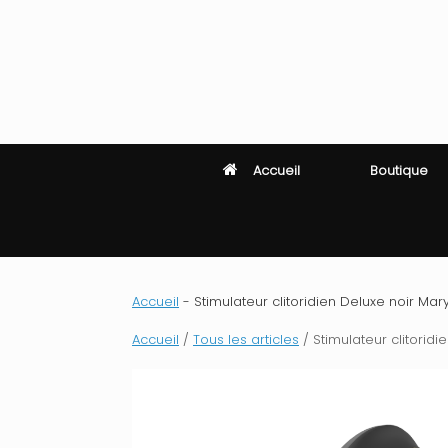
Skip
to
content
Accueil
Boutique
Accueil
-
Stimulateur clitoridien Deluxe noir Mary
Accueil
/
Tous les articles
/ Stimulateur clitoridi