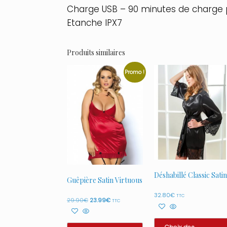
Charge USB – 90 minutes de charge p
Etanche IPX7
Produits similaires
Promo !
Déshabillé Classic Satin
Guêpière Satin Virtuous
32.80
€
TTC
Le
Le
29.90
€
23.99
€
TTC
prix
prix
initial
actuel
était :
est :