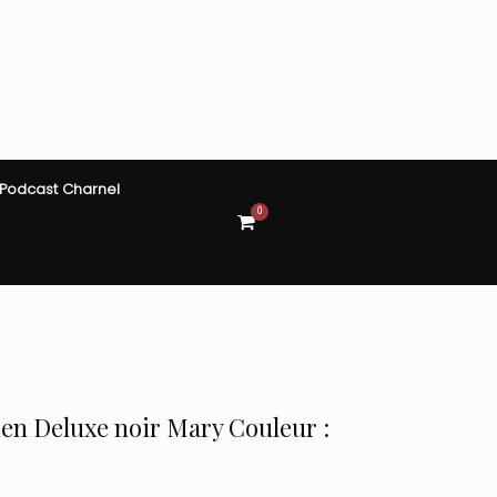
Podcast Charnel
0
View
shopping
cart
ien Deluxe noir Mary Couleur :