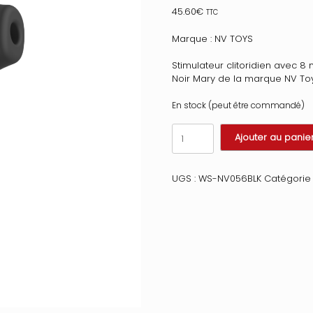
45.60
€
TTC
Marque : NV TOYS
Stimulateur clitoridien avec 8
Noir Mary de la marque NV Toys
En stock (peut être commandé)
quantité
Ajouter au panie
de
Stimulateur
clitoridien
UGS :
WS-NV056BLK
Catégorie 
Deluxe
noir
Mary
Couleur
:
Noir