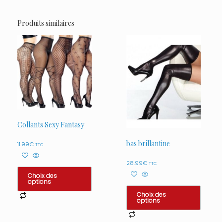
Produits similaires
Collants Sexy Fantasy
bas brillantine
11.99
€
TTC
28.99
€
TTC
Choix des
options
Choix des
Ce
options
produit
Ce
a