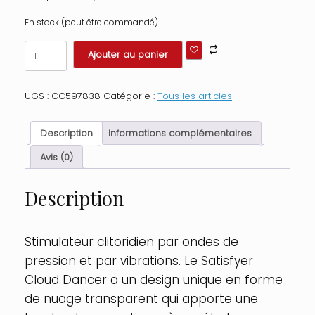
En stock (peut être commandé)
quantité
Ajouter au panier
de
Stimulateur
clitoridien
UGS :
CC597838
Catégorie :
Tous les articles
par
onde
de
Description
Informations complémentaires
pression
sans
Avis (0)
contact
et
Description
par
vibration
USB
vert
Stimulateur clitoridien par ondes de
menthe,
pression et par vibrations. Le Satisfyer
Cloud
Dancer
Cloud Dancer a un design unique en forme
Satisfyer
de nuage transparent qui apporte une
Couleur
: