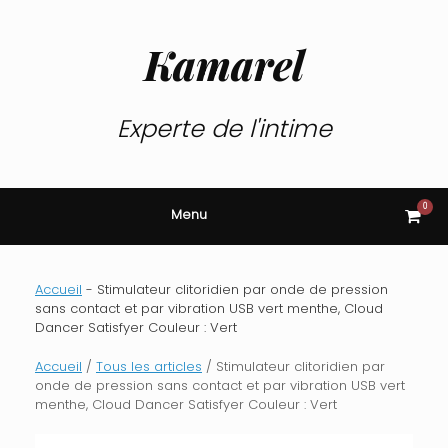
Skip
to
content
Kamarel
Experte de l'intime
0
View
Menu
shop
cart
Accueil
-
Stimulateur clitoridien par onde de pression
sans contact et par vibration USB vert menthe, Cloud
Dancer Satisfyer Couleur : Vert
Accueil
/
Tous les articles
/ Stimulateur clitoridien par
onde de pression sans contact et par vibration USB vert
menthe, Cloud Dancer Satisfyer Couleur : Vert