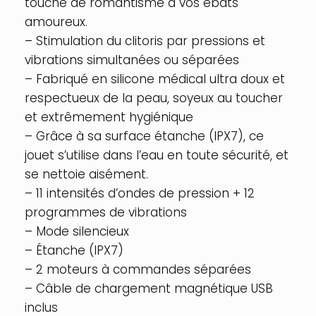
touche de romantisme à vos ébats
Vert
amoureux.
– Stimulation du clitoris par pressions et
vibrations simultanées ou séparées
– Fabriqué en silicone médical ultra doux et
respectueux de la peau, soyeux au toucher
et extrêmement hygiénique
– Grâce à sa surface étanche (IPX7), ce
jouet s’utilise dans l’eau en toute sécurité, et
se nettoie aisément.
– 11 intensités d’ondes de pression + 12
programmes de vibrations
– Mode silencieux
– Étanche (IPX7)
– 2 moteurs à commandes séparées
– Câble de chargement magnétique USB
inclus