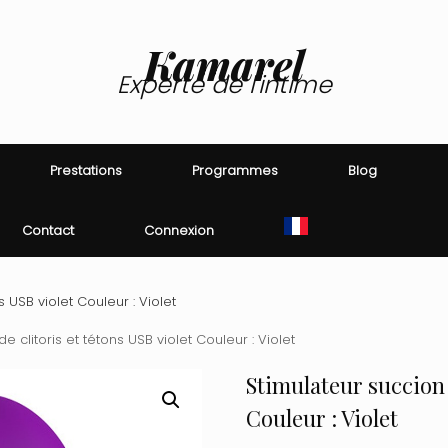
Kamarel
Experte de l'intime
Prestations
Programmes
Blog
Contact
Connexion
s USB violet Couleur : Violet
e clitoris et tétons USB violet Couleur : Violet
Stimulateur succion d
Couleur : Violet