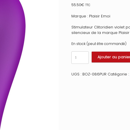
55.50
€
TTC
Marque : Plaisir Emoi
Stimulateur Clitoridien violet 
silencieux de la marque Plaisi
En stock (peut être commandé)
quantité
Ajouter au panie
de
Stimulateur
succion
UGS :
BOZ-086PUR
Catégorie :
de
clitoris
et
tétons
USB
violet
Couleur
:
Violet