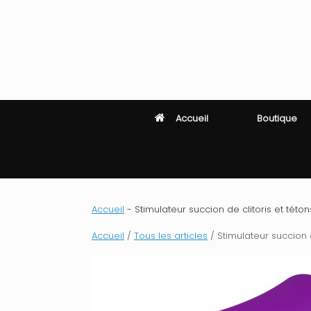
Skip
to
content
Accueil
Boutique
Accueil
-
Stimulateur succion de clitoris et téton
Accueil
/
Tous les articles
/ Stimulateur succion d