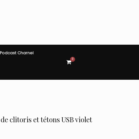
Podcast Charnel
0
View
shopping
cart
e clitoris et tétons USB violet