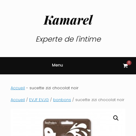
Skip
to
content
Kamarel
Experte de l'intime
0
View
Menu
shop
cart
Accueil
-
sucette zizi chocolat noir
Accueil
/
EVJF EVJG
/
bonbons
/ sucette zizi chocolat noir