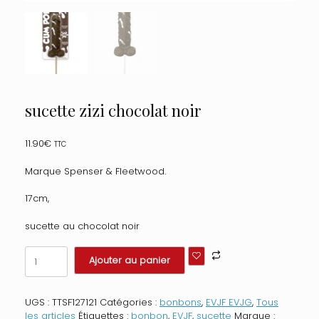
sucette zizi chocolat noir
11.90
€
TTC
Marque Spenser & Fleetwood.
17cm,
sucette au chocolat noir
quantité
Ajouter au panier
de
sucette
zizi
UGS :
TTSF127121
Catégories :
bonbons
,
EVJF EVJG
,
Tous
chocolat
les articles
Étiquettes :
bonbon
,
EVJF
,
sucette
Marque :