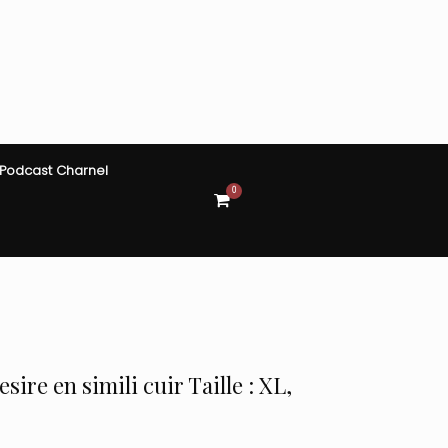
Podcast Charnel
0
View
shopping
cart
sire en simili cuir Taille : XL,