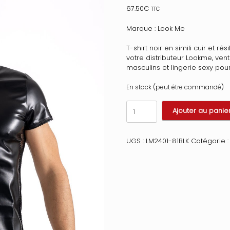
67.50
€
TTC
Marque : Look Me
T-shirt noir en simili cuir et ré
votre distributeur Lookme, ve
masculins et lingerie sexy p
En stock (peut être commandé)
quantité
Ajouter au panie
de
T-
Shirt
UGS :
LM2401-81BLK
Catégorie 
noir
Black
Desire
en
simili
cuir
Taille
:
XL,