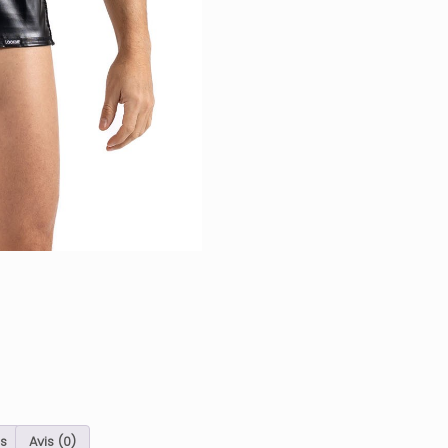
Couleur
:
Noir
s
Avis (0)