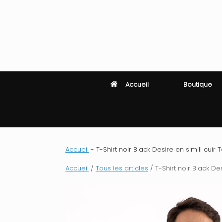
Skip
to
content
Accueil
Boutique
Accueil
-
T-Shirt noir Black Desire en simili cuir Ta
Accueil
/
Tous les articles
/ T-Shirt noir Black Desi