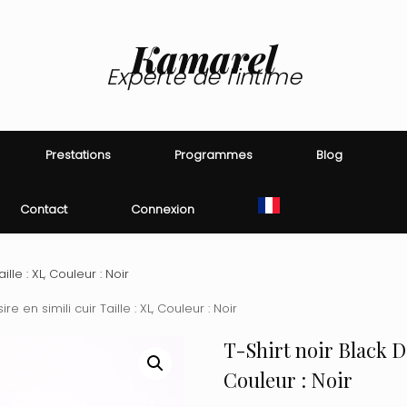
Kamarel
Experte de l'intime
Prestations
Programmes
Blog
Contact
Connexion
ille : XL, Couleur : Noir
re en simili cuir Taille : XL, Couleur : Noir
T-Shirt noir Black De
Couleur : Noir